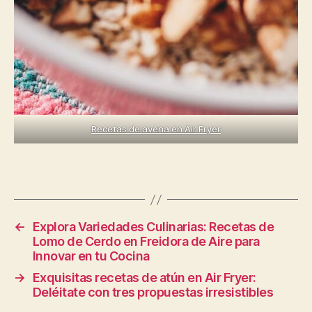
Recetas de avena en Air Fryer
←
Explora Variedades Culinarias: Recetas de
Lomo de Cerdo en Freidora de Aire para
Innovar en tu Cocina
→
Exquisitas recetas de atún en Air Fryer:
Deléitate con tres propuestas irresistibles