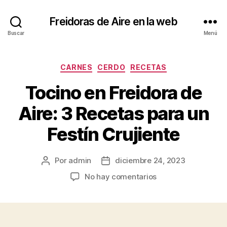
Freidoras de Aire en la web
Buscar
Menú
Categorías
CARNES
CERDO
RECETAS
Tocino en Freidora de
Aire: 3 Recetas para un
Festín Crujiente
Por
admin
diciembre 24, 2023
Autor
Fecha
de
de
en
No hay comentarios
la
la
Tocino
entrada
entrada
en
Freidora
de