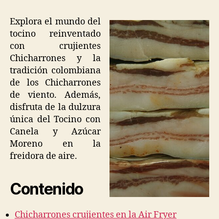
Aire:
3
Explora el mundo del
Recetas
tocino reinventado
para
con crujientes
un
Chicharrones y la
Festín
Crujiente
tradición colombiana
de los Chicharrones
de viento. Además,
disfruta de la dulzura
única del Tocino con
Canela y Azúcar
Moreno en la
freidora de aire.
Contenido
Chicharrones crujientes en la Air Fryer