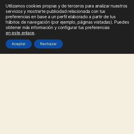
Utilizamos cookies propias y de terceros para analizar nuestros
servicios y mostrarte publicidad relacionada con tus
Correo electrónico
*
preferencias en base a un perfil elaborado a partir de tus
hábitos de navegación (por ejemplo, páginas visitadas). Puedes
obtener más información y configurar tus preferencias
en este enlace
.
Web
Aceptar
Rechazar
Guarda mi nombre, correo electrónico y web en este
navegador para la próxima vez que comente.