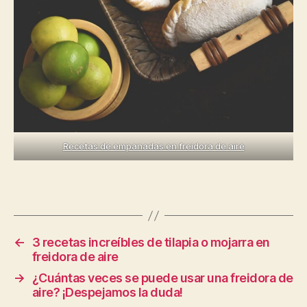
Recetas de empanadas en freidora de aire
←
3 recetas increíbles de tilapia o mojarra en
freidora de aire
→
¿Cuántas veces se puede usar una freidora de
aire? ¡Despejamos la duda!