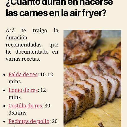
¿Cuánto duran en hacerse
las carnes en la air fryer?
Acá te traigo la
duración
recomendadas que
he documentado en
varias recetas.
Falda de res
: 10-12
mins
Lomo de res
: 12
mins
Costilla de res
: 30-
35mins
Pechuga de pollo
: 20