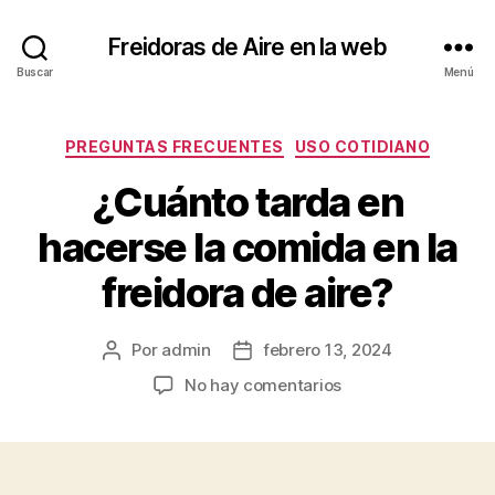
Freidoras de Aire en la web
Buscar
Menú
Categorías
PREGUNTAS FRECUENTES
USO COTIDIANO
¿Cuánto tarda en
hacerse la comida en la
freidora de aire?
Por
admin
febrero 13, 2024
Autor
Fecha
de
de
en
No hay comentarios
la
la
¿Cuánto
entrada
entrada
tarda
en
hacerse