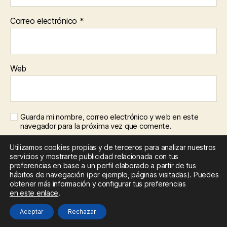
Correo electrónico
*
Web
Guarda mi nombre, correo electrónico y web en este
navegador para la próxima vez que comente.
Utilizamos cookies propias y de terceros para analizar nuestros
servicios y mostrarte publicidad relacionada con tus
preferencias en base a un perfil elaborado a partir de tus
hábitos de navegación (por ejemplo, páginas visitadas). Puedes
obtener más información y configurar tus preferencias
en este enlace
.
Aceptar
Rechazar