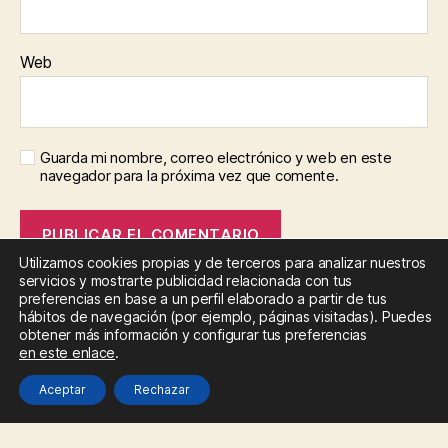
Web
Guarda mi nombre, correo electrónico y web en este
navegador para la próxima vez que comente.
Utilizamos cookies propias y de terceros para analizar nuestros
servicios y mostrarte publicidad relacionada con tus
preferencias en base a un perfil elaborado a partir de tus
hábitos de navegación (por ejemplo, páginas visitadas). Puedes
obtener más información y configurar tus preferencias
en este enlace
.
Política de Cookies
Aceptar
Rechazar
Política de privacidad
AVISO LEGAL