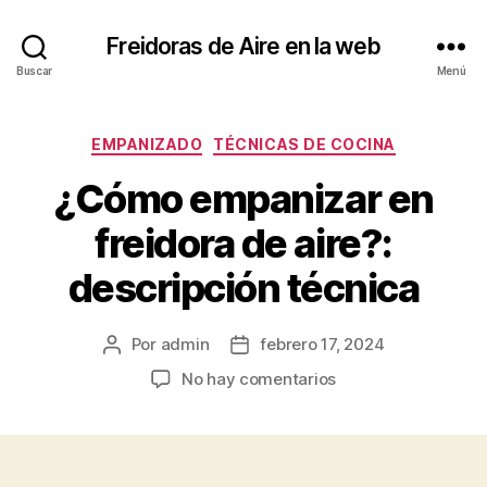
Freidoras de Aire en la web
Buscar
Menú
Categorías
EMPANIZADO
TÉCNICAS DE COCINA
¿Cómo empanizar en
freidora de aire?:
descripción técnica
Por
admin
febrero 17, 2024
Autor
Fecha
de
de
en
No hay comentarios
la
la
¿Cómo
entrada
entrada
empanizar
en
freidora