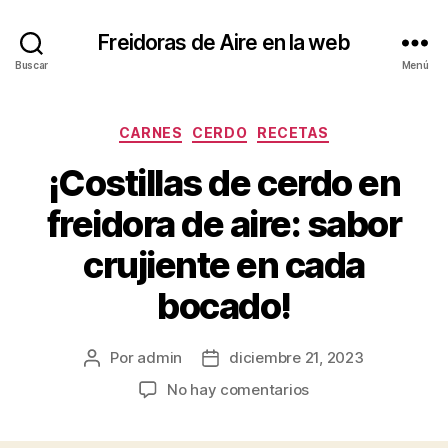
Freidoras de Aire en la web
Buscar
Menú
Categorías
CARNES
CERDO
RECETAS
¡Costillas de cerdo en
freidora de aire: sabor
crujiente en cada
bocado!
Por
admin
diciembre 21, 2023
Autor
Fecha
de
de
en
No hay comentarios
la
la
¡Costillas
entrada
entrada
de