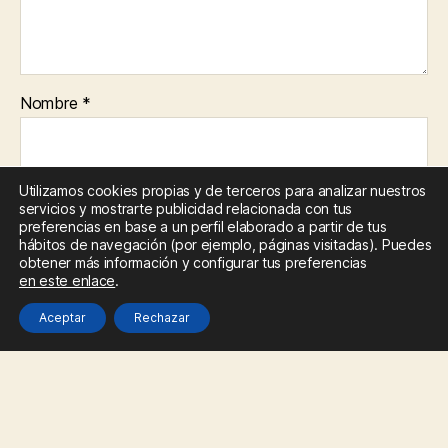
Nombre
*
Utilizamos cookies propias y de terceros para analizar nuestros
Correo electrónico
*
servicios y mostrarte publicidad relacionada con tus
preferencias en base a un perfil elaborado a partir de tus
hábitos de navegación (por ejemplo, páginas visitadas). Puedes
obtener más información y configurar tus preferencias
en este enlace
.
Web
Aceptar
Rechazar
Guarda mi nombre, correo electrónico y web en este
navegador para la próxima vez que comente.