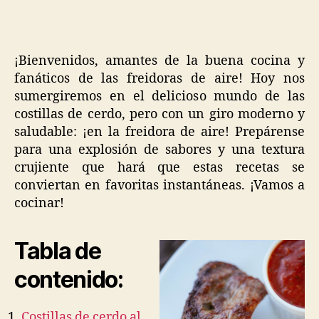
cerdo
en
freidora
de
¡Bienvenidos, amantes de la buena cocina y
aire:
fanáticos de las freidoras de aire! Hoy nos
sabor
sumergiremos en el delicioso mundo de las
crujiente
costillas de cerdo, pero con un giro moderno y
en
cada
saludable: ¡en la freidora de aire! Prepárense
bocado!
para una explosión de sabores y una textura
crujiente que hará que estas recetas se
conviertan en favoritas instantáneas. ¡Vamos a
cocinar!
Tabla de
contenido:
Costillas de cerdo al