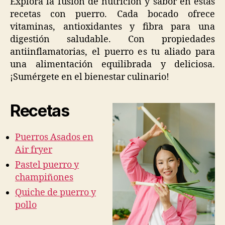
Explora la fusión de nutrición y sabor en estas
Fryer
recetas con puerro. Cada bocado ofrece
vitaminas, antioxidantes y fibra para una
digestión saludable. Con propiedades
antiinflamatorias, el puerro es tu aliado para
una alimentación equilibrada y deliciosa.
¡Sumérgete en el bienestar culinario!
Recetas
Puerros Asados en
Air fryer
Pastel puerro y
champiñones
Quiche de puerro y
pollo