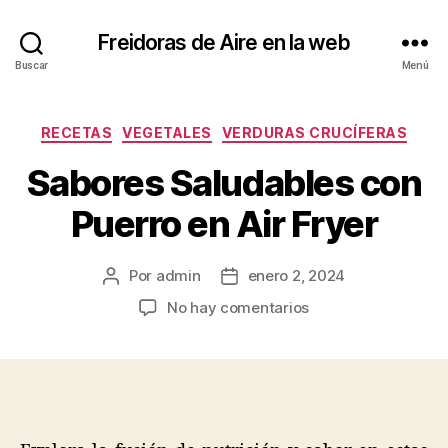
Freidoras de Aire en la web
Buscar
Menú
Categorías
RECETAS
VEGETALES
VERDURAS CRUCÍFERAS
Sabores Saludables con
Puerro en Air Fryer
Por
admin
enero 2, 2024
Autor
Fecha
de
de
en
No hay comentarios
la
la
Sabores
entrada
entrada
Saludables
con
Puerro
en
Air