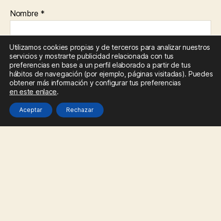
Nombre
*
Utilizamos cookies propias y de terceros para analizar nuestros
servicios y mostrarte publicidad relacionada con tus
Correo electrónico
*
preferencias en base a un perfil elaborado a partir de tus
hábitos de navegación (por ejemplo, páginas visitadas). Puedes
obtener más información y configurar tus preferencias
en este enlace
.
Web
Aceptar
Rechazar
Guarda mi nombre, correo electrónico y web en este
navegador para la próxima vez que comente.