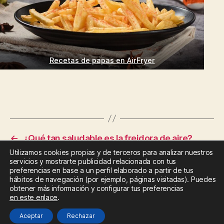
Recetas de papas en AirFryer
←
¿Qué tan saludable es la freidora de aire?
Utilizamos cookies propias y de terceros para analizar nuestros
→
3 técnicas de cocina para recetas de pescado
servicios y mostrarte publicidad relacionada con tus
en freidora de aire
preferencias en base a un perfil elaborado a partir de tus
hábitos de navegación (por ejemplo, páginas visitadas). Puedes
obtener más información y configurar tus preferencias
en este enlace
.
Deja una respuesta
Aceptar
Rechazar