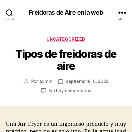
Freidoras de Aire en la web
Buscar
Menú
Categorías
UNCATEGORIZED
Tipos de freidoras de
aire
Por
admin
septiembre 16, 2022
Autor
Fecha
de
de
en
No hay comentarios
la
la
Tipos
entrada
entrada
de
freidoras
de
aire
Una Air Fryer es un ingenioso producto y muy
práctico, pero no es sólo uno. En la actualidad