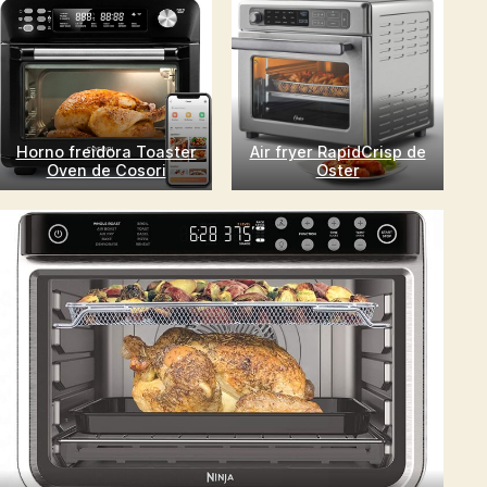
Horno freidora Toaster
Air fryer RapidCrisp de
Oven de Cosori
Oster