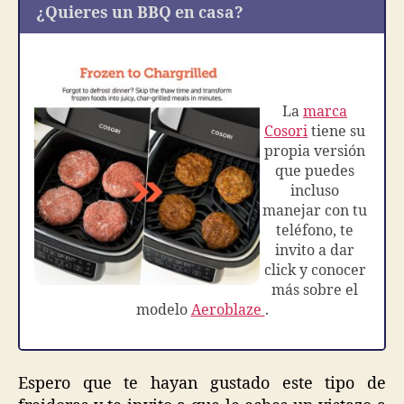
¿Quieres un BBQ en casa?
La
marca
Cosori
tiene su
propia versión
que puedes
incluso
manejar con tu
teléfono, te
invito a dar
click y conocer
más sobre el
modelo
Aeroblaze
.
Espero que te hayan gustado este tipo de