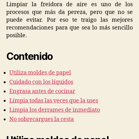
no
Limpiar la freidora de aire es uno de los
se
procesos que más da pereza, pero que no se
ensucie
puede evitar. Por eso te traigo las mejores
la
recomendaciones para que sea lo más sencillo
freidora
posible.
de
aire?
Contenido
Utiliza moldes de papel
Cuidado con los líquidos
Engrasa antes de cocinar
Limpia todas las veces que la uses
Limpia los derrames de inmediato
No sobrecargues la cesta