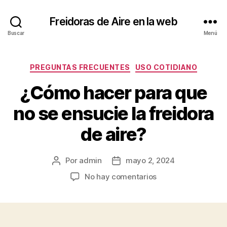
Freidoras de Aire en la web
Buscar
Menú
Categorías
PREGUNTAS FRECUENTES
USO COTIDIANO
¿Cómo hacer para que
no se ensucie la freidora
de aire?
Por
admin
mayo 2, 2024
Autor
Fecha
de
de
en
No hay comentarios
la
la
¿Cómo
entrada
entrada
hacer
para
que