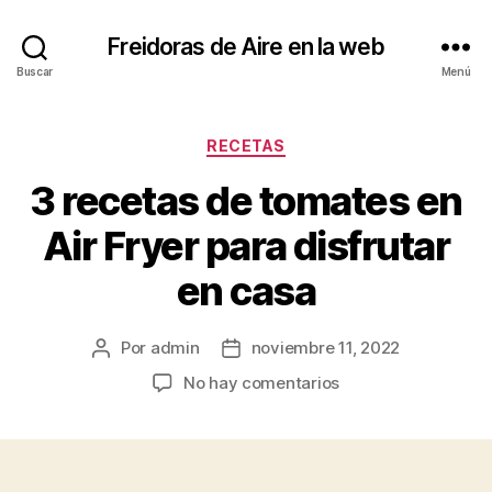
Freidoras de Aire en la web
Buscar
Menú
Categorías
RECETAS
3 recetas de tomates en
Air Fryer para disfrutar
en casa
Por
admin
noviembre 11, 2022
Autor
Fecha
de
de
en
No hay comentarios
la
la
3
entrada
entrada
recetas
de
tomates