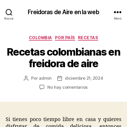
Freidoras de Aire en la web
Buscar
Menú
Categorías
COLOMBIA
POR PAÍS
RECETAS
Recetas colombianas en
freidora de aire
Por
admin
diciembre 21, 2024
Autor
Fecha
de
de
en
No hay comentarios
la
la
Recetas
entrada
entrada
colombianas
en
freidora
de
Si tienes poco tiempo libre en casa y quieres
aire
disfrutar de comida deliciosa, entonces