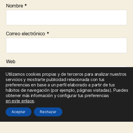
Nombre
*
Correo electrónico
*
Web
Utilizamos cookies propias y de terceros para analizar nuestros
servicios y mostrarte publicidad relacionada con tus
preferencias en base a un perfil elaborado a partir de tus
Guarda mi nombre, correo electrónico y web en este
hábitos de navegación (por ejemplo, páginas visitadas). Puedes
navegador para la próxima vez que comente.
obtener más información y configurar tus preferencias
en este enlace
.
Aceptar
Rechazar